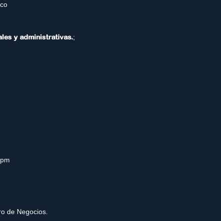
.co
ales y administrativas.
;
0pm
tro de Negocios.