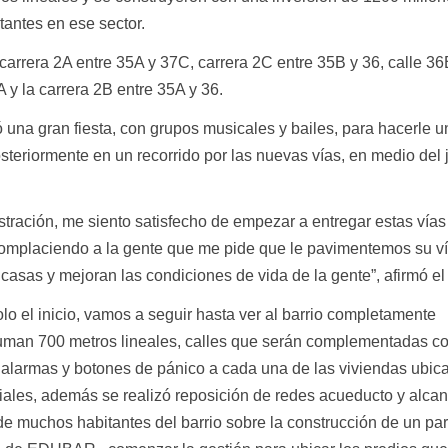
tantes en ese sector.
carrera 2A entre 35A y 37C, carrera 2C entre 35B y 36, calle 36
A y la carrera 2B entre 35A y 36.
zó una gran fiesta, con grupos musicales y bailes, para hacerle u
steriormente en un recorrido por las nuevas vías, en medio del 
tración, me siento satisfecho de empezar a entregar estas vías
omplaciendo a la gente que me pide que le pavimentemos su ví
asas y mejoran las condiciones de vida de la gente”, afirmó el 
olo el inicio, vamos a seguir hasta ver al barrio completamente
uman 700 metros lineales, calles que serán complementadas co
e alarmas y botones de pánico a cada una de las viviendas ubic
ales, además se realizó reposición de redes acueducto y alcant
de muchos habitantes del barrio sobre la construcción de un pa