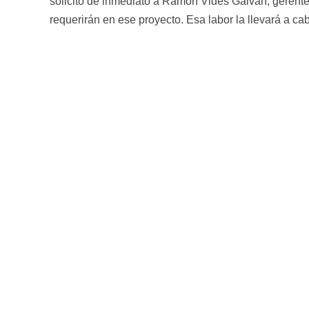
solicitó de inmediato a Ramón Vides Galván, gerent
requerirán en ese proyecto. Esa labor la llevará a cab