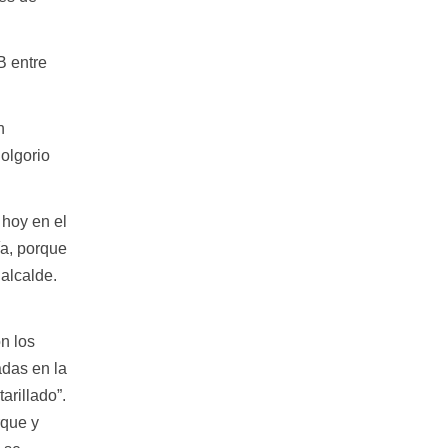
B entre
n
jolgorio
 hoy en el
a, porque
alcalde.
n los
adas en la
arillado”.
rque y