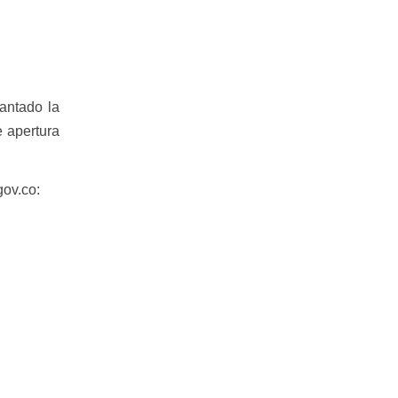
antado la
e apertura
gov.co: