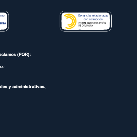
Reclamos (PQR):
.co
ales y administrativas.
;