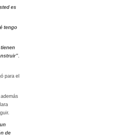
sted es
é tengo
 tienen
nstruir”
.
gó para el
ue además
lara
guir.
 un
ón de