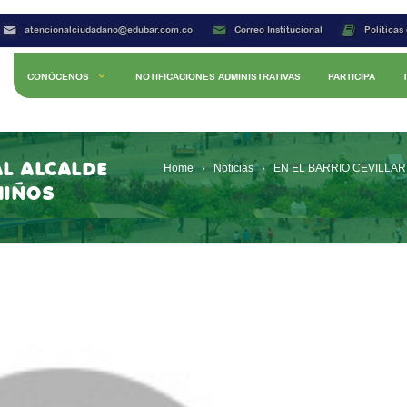
atencionalciudadano@edubar.com.co
Correo Institucional
Políticas
CONÓCENOS
NOTIFICACIONES ADMINISTRATIVAS
PARTICIPA
AL ALCALDE
Home
Noticias
EN EL BARRIO CEVILLAR
NIÑOS