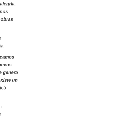
alegría.
 nos
 obras
s
ia.
uscamos
nuevos
ue genera
existe un
icó
a
e