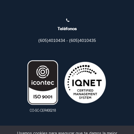
Teléfonos
(605)4010434 - (605)4010435
Usamos cookies para asegurar que te damos la mejor