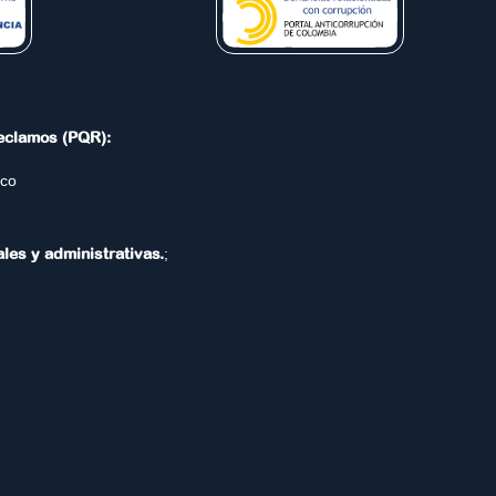
Reclamos (PQR):
.co
ales y administrativas.
;