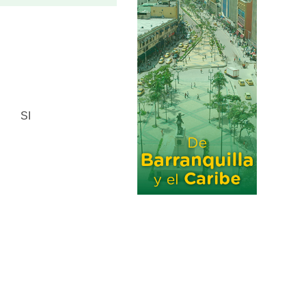
–
–
–
–
–
SI