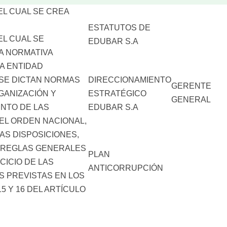
EL CUAL SE CREA
–
–
–
ESTATUTOS DE
EL CUAL SE
–
EDUBAR S.A
A NORMATIVA
–
LA ENTIDAD
–
 SE DICTAN NORMAS
DIRECCIONAMIENTO
GERENTE
GANIZACIÓN Y
ESTRATÉGICO
GENERAL
NTO DE LAS
EDUBAR S.A
EL ORDEN NACIONAL,
AS DISPOSICIONES,
–
Y REGLAS GENERALES
PLAN
CICIO DE LAS
ANTICORRUPCIÓN
S PREVISTAS EN LOS
5 Y 16 DEL ARTÍCULO
.