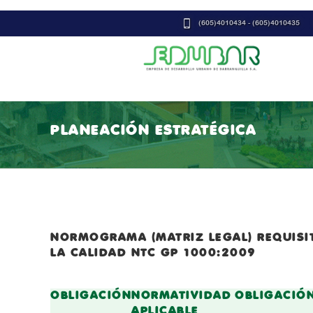
(605)4010434 - (605)4010435
PLANEACIÓN ESTRATÉGICA
espacio transparente
NORMOGRAMA (MATRIZ LEGAL) REQUISIT
LA CALIDAD NTC GP 1000:2009
OBLIGACIÓN
NORMATIVIDAD
OBLIGACIÓ
APLICABLE