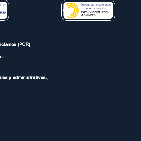
Reclamos (PQR):
.co
ales y administrativas.
;