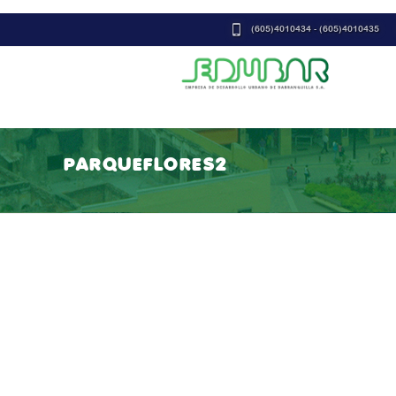
(605)4010434 - (605)4010435
PARQUEFLORES2