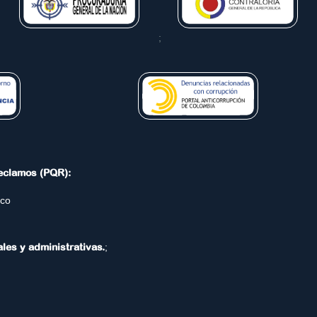
;
Reclamos (PQR):
.co
ales y administrativas.
;