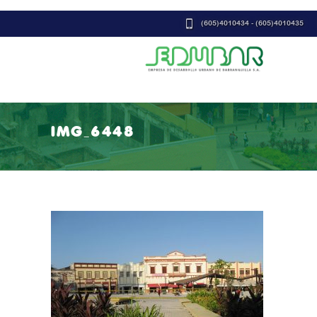
(605)4010434 - (605)4010435
IMG_6448