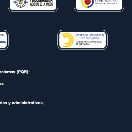
;
Reclamos (PQR):
.co
ales y administrativas.
;