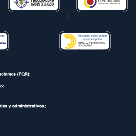
;
Reclamos (PQR):
.co
ales y administrativas.
;