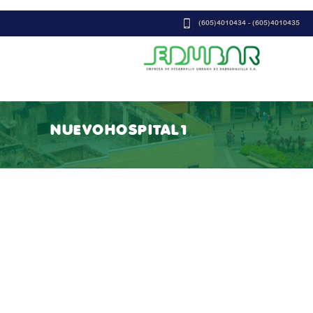
(605)4010434 - (605)4010435
NUEVOHOSPITAL1