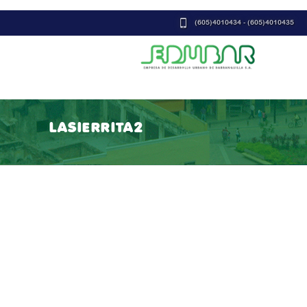
(605)4010434 - (605)4010435
LASIERRITA2