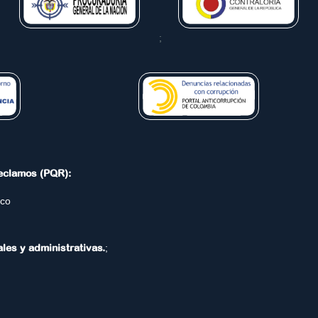
;
Reclamos (PQR):
.co
ales y administrativas.
;