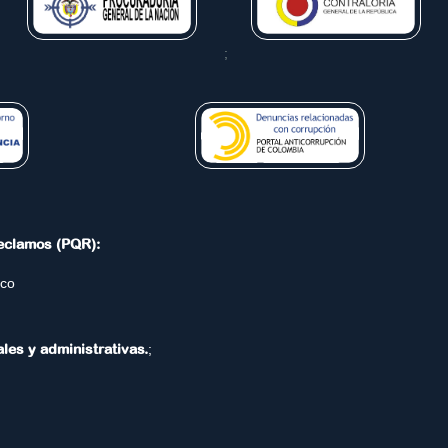
;
Reclamos (PQR):
.co
ales y administrativas.
;